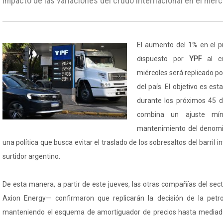
impacto de las variaciones del crudo internacional en el merc
El aumento del 1% en el p
dispuesto por
YPF
al c
miércoles será replicado por
del país. El objetivo es esta
durante los próximos 45 d
combina un ajuste mín
mantenimiento del denomin
una política que busca evitar el traslado de los sobresaltos del barril i
surtidor argentino.
De esta manera, a partir de este jueves, las otras compañías del se
Axion Energy— confirmaron que replicarán la decisión de la petro
manteniendo el esquema de amortiguador de precios hasta mediado