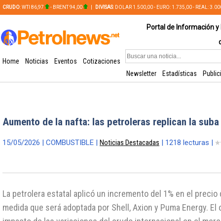
CRUDO
: WTI 86,97
- BRENT 94,00
|
DIVISAS
: DOLAR 1.500,00 - EURO: 1.735,00 - REAL: 3.0
PLATA: 56,65 - COBRE: 628,49
Portal de Información y 
Home
Noticias
Eventos
Cotizaciones
Newsletter
Estadísticas
Public
Aumento de la nafta: las petroleras replican la sub
15/05/2026 | COMBUSTIBLE |
Noticias Destacadas
| 1218 lecturas |
La petrolera estatal aplicó un incremento del 1% en el precio
medida que será adoptada por Shell, Axion y Puma Energy. El 