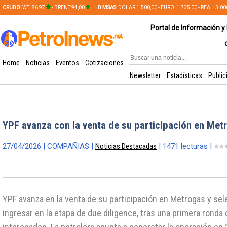
CRUDO
: WTI 86,97
- BRENT 94,00
|
DIVISAS
: DOLAR 1.500,00 - EURO: 1.735,00 - REAL: 3.0
PLATA: 56,65 - COBRE: 628,49
Portal de Información y 
Home
Noticias
Eventos
Cotizaciones
Newsletter
Estadísticas
Public
YPF avanza con la venta de su participación en Met
27/04/2026 | COMPAÑIAS |
Noticias Destacadas
| 1471 lecturas |
YPF avanza en la venta de su participación en Metrogas y sel
ingresar en la etapa de due diligence, tras una primera ronda 