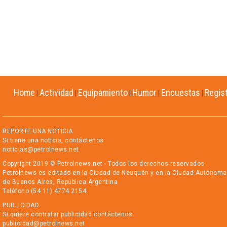
Home
Actividad
Equipamiento
Humor
Encuestas
Regis
|
|
|
|
|
REPORTE UNA NOTICIA
Si tiene una noticia, contáctenos
noticias@petrolnews.net
Copyright 2019 © Petrolnews.net - Todos los derechos reservados
Petrolnews es editado en la Ciudad de Neuquén y en la Ciudad Autónoma
de Buenos Aires, República Argentina
Teléfono (54 11) 4774 2154
PUBLICIDAD
Si quiere contratar publicidad contáctenos
publicidad@petrolnews.net