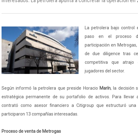
interesados. La petrolera apunta a concretar la operación en 
La petrolera bajo control 
paso en el proceso d
participación en Metrogas,
de due diligence tras c
competitiva que atrajo 
jugadores del sector.
Según informó la petrolera que preside Horacio
Marín
, la decisión
estratégica permanente de su portafolio de activos. Para llevar 
contrató como asesor financiero a Citigroup que estructuró una
participaron 13 compañías interesadas.
Proceso de venta de Metrogas