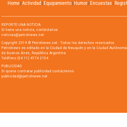
Home
Actividad
Equipamiento
Humor
Encuestas
Regis
|
|
|
|
|
REPORTE UNA NOTICIA
Si tiene una noticia, contáctenos
noticias@petrolnews.net
Copyright 2019 © Petrolnews.net - Todos los derechos reservados
Petrolnews es editado en la Ciudad de Neuquén y en la Ciudad Autónoma
de Buenos Aires, República Argentina
Teléfono (54 11) 4774 2154
PUBLICIDAD
Si quiere contratar publicidad contáctenos
publicidad@petrolnews.net