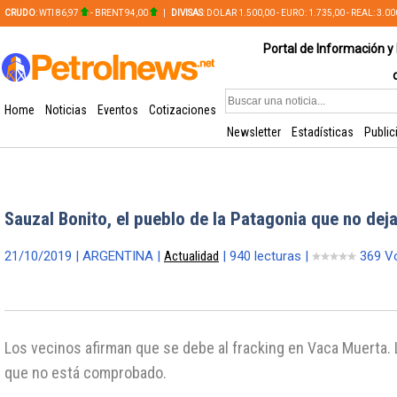
CRUDO
: WTI 86,97
- BRENT 94,00
|
DIVISAS
: DOLAR 1.500,00 - EURO: 1.735,00 - REAL: 3.0
PLATA: 56,65 - COBRE: 628,49
Portal de Información y 
Home
Noticias
Eventos
Cotizaciones
Newsletter
Estadísticas
Public
Sauzal Bonito, el pueblo de la Patagonia que no dej
21/10/2019 | ARGENTINA |
Actualidad
| 940 lecturas |
369 V
Los vecinos afirman que se debe al fracking en Vaca Muerta.
que no está comprobado.