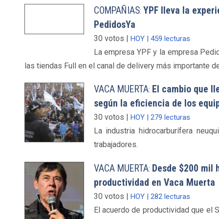
COMPAÑIAS
YPF lleva la experi
:
PedidosYa
30 votos |
HOY | 459 lecturas
La empresa YPF y la empresa Pedidos
las tiendas Full en el canal de delivery más importante de
VACA MUERTA
El cambio que ll
:
según la eficiencia de los equi
30 votos |
HOY | 279 lecturas
La industria hidrocarburífera neu
trabajadores.
VACA MUERTA
Desde $200 mil h
:
productividad en Vaca Muerta
30 votos |
HOY | 282 lecturas
El acuerdo de productividad que el 