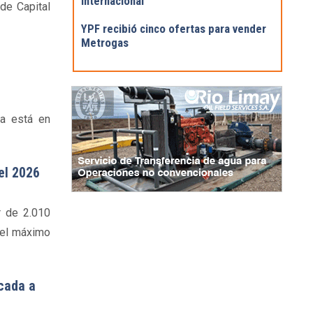
internacional
de Capital
YPF recibió cinco ofertas para vender
Metrogas
ya está en
del 2026
r de 2.010
del máximo
icada a