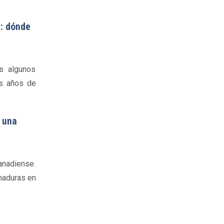
a: dónde
as algunos
as años de
 una
canadiense.
maduras en