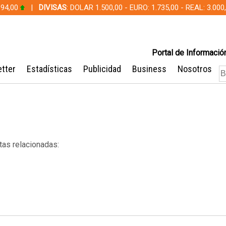
 94,00
|
DIVISAS
: DOLAR 1.500,00 - EURO: 1.735,00 - REAL: 3.0
Portal de Información
tter
Estadísticas
Publicidad
Business
Nosotros
tas relacionadas: