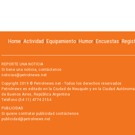
Home
Actividad
Equipamiento
Humor
Encuestas
Regis
|
|
|
|
|
REPORTE UNA NOTICIA
Si tiene una noticia, contáctenos
noticias@petrolnews.net
Copyright 2019 © Petrolnews.net - Todos los derechos reservados
Petrolnews es editado en la Ciudad de Neuquén y en la Ciudad Autónoma
de Buenos Aires, República Argentina
Teléfono (54 11) 4774 2154
PUBLICIDAD
Si quiere contratar publicidad contáctenos
publicidad@petrolnews.net