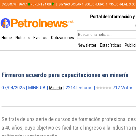
CRUDO
: WTI 86,97
- BRENT 94,00
|
DIVISAS
: DOLAR 1.500,00 - EURO: 1.735,00 - REAL: 3.0
PLATA: 56,65 - COBRE: 628,49
Portal de Información y 
Home
Noticias
Eventos
Cotizaciones
Newsletter
Estadísticas
Public
Firmaron acuerdo para capacitaciones en minería
07/04/2025 | MINERIA |
Minería
| 2214 lecturas |
712 Votos
Se trata de una serie de cursos de formación profesional des
a 40 años, cuyo objetivo es facilitar el ingreso a la industria