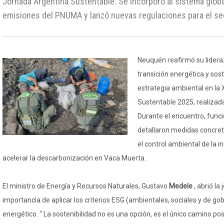
Jornada Argentina Sustentable. Se incorporó al sistema glob
emisiones del PNUMA y lanzó nuevas regulaciones para el sec
Neuquén reafirmó su lidera
transición energética y sost
estrategia ambiental en la
Sustentable 2025, realizada 
Durante el encuentro, funci
detallaron medidas concre
el control ambiental de la i
acelerar la descarbonización en Vaca Muerta.
El ministro de Energía y Recursos Naturales, Gustavo
Medele
, abrió l
importancia de aplicar los criterios ESG (ambientales, sociales y de go
energético. “ La sostenibilidad no es una opción, es el único camino posi