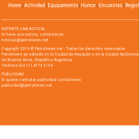
Home
Actividad
Equipamiento
Humor
Encuestas
Regis
|
|
|
|
|
REPORTE UNA NOTICIA
Si tiene una noticia, contáctenos
noticias@petrolnews.net
Copyright 2019 © Petrolnews.net - Todos los derechos reservados
Petrolnews es editado en la Ciudad de Neuquén y en la Ciudad Autónoma
de Buenos Aires, República Argentina
Teléfono (54 11) 4774 2154
PUBLICIDAD
Si quiere contratar publicidad contáctenos
publicidad@petrolnews.net