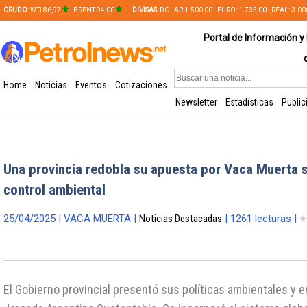
CRUDO
: WTI 86,97
- BRENT 94,00
|
DIVISAS
: DOLAR 1.500,00 - EURO: 1.735,00 - REAL: 3.0
PLATA: 56,65 - COBRE: 628,49
Portal de Información y 
Home
Noticias
Eventos
Cotizaciones
Newsletter
Estadísticas
Public
Una provincia redobla su apuesta por Vaca Muerta 
control ambiental
25/04/2025 | VACA MUERTA |
Noticias Destacadas
| 1261 lecturas |
El Gobierno provincial presentó sus políticas ambientales y e