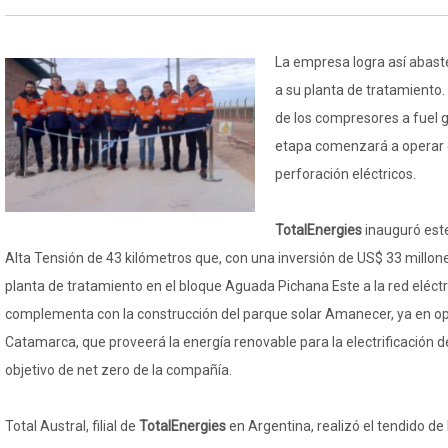
La empresa logra así abast
a su planta de tratamiento.
de los compresores a fuel 
etapa comenzará a operar e
perforación eléctricos.
TotalEnergies
inauguró est
Alta Tensión de 43 kilómetros que, con una inversión de US$ 33 millone
planta de tratamiento en el bloque Aguada Pichana Este a la red eléctr
complementa con la construcción del parque solar Amanecer, ya en ope
Catamarca, que proveerá la energía renovable para la electrificación d
objetivo de net zero de la compañía.
Total Austral, filial de
TotalEnergies
en Argentina, realizó el tendido de