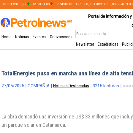
CRUDO
: WTI 86,97
- BRENT 94,00
|
DIVISAS
: DOLAR 1.500,00 - EURO: 1.735,00 - REAL: 3.0
PLATA: 56,65 - COBRE: 628,49
Portal de Información y 
Home
Noticias
Eventos
Cotizaciones
Newsletter
Estadísticas
Public
TotalEnergies puso en marcha una línea de alta ten
27/05/2025 | COMPAÑIA |
Noticias Destacadas
| 3215 lecturas |
La obra demandó una inversión de US$ 33 millones que incluy
un parque solar en Catamarca.