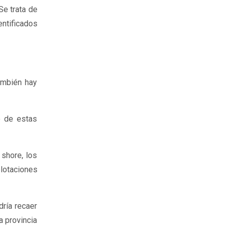
Se trata de
ntificados
ambién hay
o de estas
 shore, los
plotaciones
dría recaer
a provincia