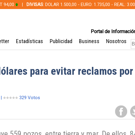
T 94,00
|
DIVISAS
: DOLAR 1.500,00 - EURO: 1.735,00 - REAL: 3.
Portal de Información
tter
Estadísticas
Publicidad
Business
Nosotros
ólares para evitar reclamos por
 |
329 Votos
ye 559 pozos, entre tierra y mar. De ellos, 8