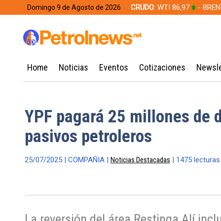
CRUDO
: WTI 86,97
- BREN
Domingo 9 de Agosto de 2026
628,49
Home
Noticias
Eventos
Cotizaciones
Newsle
YPF pagará 25 millones de d
pasivos petroleros
25/07/2025 | COMPAÑIA |
Noticias Destacadas
| 1475 lecturas
La reversión del área Restinga Alí inclu