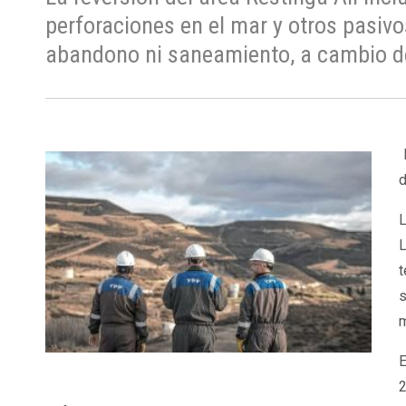
perforaciones en el mar y otros pasiv
abandono ni saneamiento, a cambio de
L
d
L
L
t
s
m
E
2