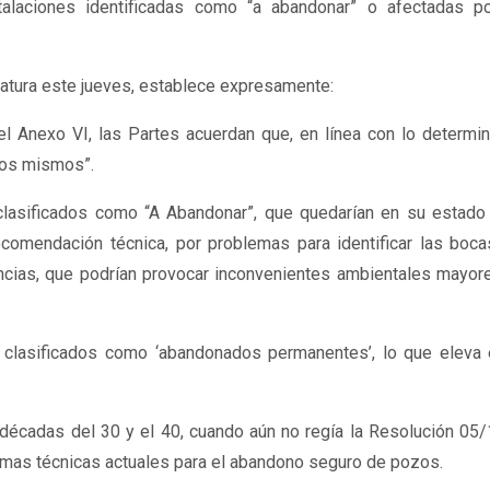
talaciones identificadas como “a abandonar” o afectadas p
islatura este jueves, establece expresamente:
el Anexo VI, las Partes acuerdan que, en línea con lo determi
los mismos”.
clasificados como “A Abandonar”, que quedarían en su estado a
recomendación técnica, por problemas para identificar las boc
ancias, que podrían provocar inconvenientes ambientales mayor
clasificados como ‘abandonados permanentes’, lo que eleva e
 décadas del 30 y el 40, cuando aún no regía la Resolución 05
ormas técnicas actuales para el abandono seguro de pozos.