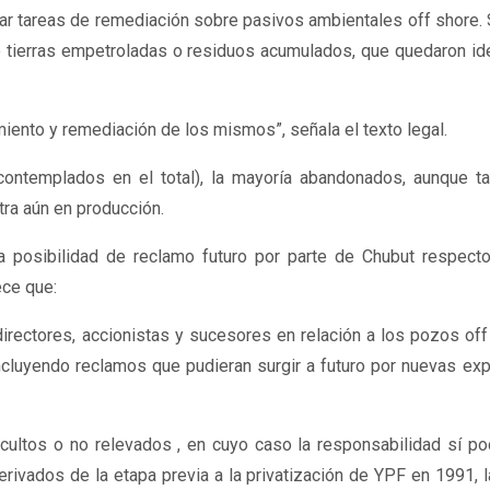
ar tareas de remediación sobre pasivos ambientales off shore. 
 tierras
empetroladas
o residuos acumulados, que quedaron ide
iento y remediación de los mismos”, señala el texto legal.
contemplados en el total), la mayoría abandonados, aunque t
ra aún en producción.
a posibilidad de reclamo futuro por parte de Chubut respect
ece que:
irectores, accionistas y sucesores en relación a los pozos off
ncluyendo reclamos que pudieran surgir a futuro por nuevas ex
cultos o no relevados , en cuyo caso la responsabilidad sí po
rivados de la etapa previa a la privatización de YPF en 1991, l