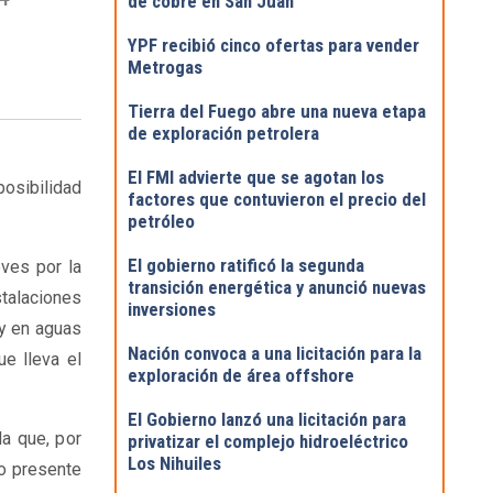
de cobre en San Juan
YPF recibió cinco ofertas para vender
Metrogas
Tierra del Fuego abre una nueva etapa
de exploración petrolera
El FMI advierte que se agotan los
posibilidad
factores que contuvieron el precio del
petróleo
El gobierno ratificó la segunda
eves por la
transición energética y anunció nuevas
stalaciones
inversiones
 y en aguas
Nación convoca a una licitación para la
e lleva el
exploración de área offshore
El Gobierno lanzó una licitación para
a que, por
privatizar el complejo hidroeléctrico
Los Nihuiles
mo presente