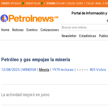
CRUDO
: WTI 86,97
- BRENT 94,00
|
DIVISAS
: DOLAR 1.500,00 - EURO: 1.735,00 - REAL: 3.0
PLATA: 56,65 - COBRE: 628,49
Portal de Información y 
Home
Noticias
Eventos
Cotizaciones
Newsletter
Estadísticas
Public
Petróleo y gas empujan la minería
12/08/2025 | MINERIA |
Minería
| 1979 lecturas |
405 Votos
La actividad mejoró en junio