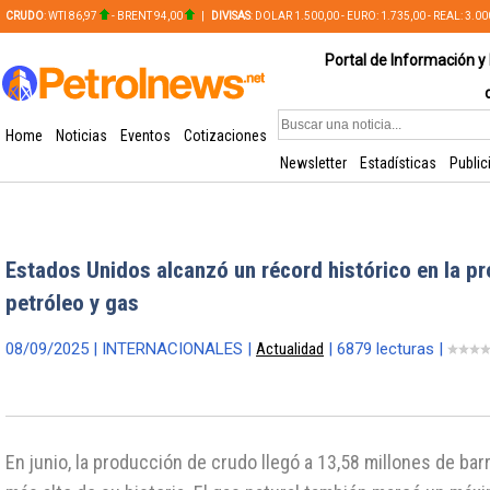
CRUDO
: WTI 86,97
- BRENT 94,00
|
DIVISAS
: DOLAR 1.500,00 - EURO: 1.735,00 - REAL: 3.0
PLATA: 56,65 - COBRE: 628,49
Portal de Información y 
Home
Noticias
Eventos
Cotizaciones
Newsletter
Estadísticas
Public
Estados Unidos alcanzó un récord histórico en la p
petróleo y gas
08/09/2025 | INTERNACIONALES |
Actualidad
| 6879 lecturas |
En junio, la producción de crudo llegó a 13,58 millones de barri