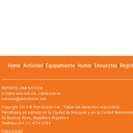
Home
Actividad
Equipamiento
Humor
Encuestas
Regis
|
|
|
|
|
REPORTE UNA NOTICIA
Si tiene una noticia, contáctenos
noticias@petrolnews.net
Copyright 2019 © Petrolnews.net - Todos los derechos reservados
Petrolnews es editado en la Ciudad de Neuquén y en la Ciudad Autónoma
de Buenos Aires, República Argentina
Teléfono (54 11) 4774 2154
PUBLICIDAD