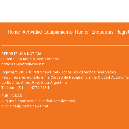
Home
Actividad
Equipamiento
Humor
Encuestas
Regis
|
|
|
|
|
REPORTE UNA NOTICIA
Si tiene una noticia, contáctenos
noticias@petrolnews.net
Copyright 2019 © Petrolnews.net - Todos los derechos reservados
Petrolnews es editado en la Ciudad de Neuquén y en la Ciudad Autónoma
de Buenos Aires, República Argentina
Teléfono (54 11) 4774 2154
PUBLICIDAD
Si quiere contratar publicidad contáctenos
publicidad@petrolnews.net