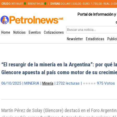
CRUDO
: WTI 86,97
- BRENT 94,00
|
DIVISAS
: DOLAR 1.500,00 - EURO: 1.735,00 - REAL: 3.0
PLATA: 56,65 - COBRE: 628,49
Portal de Información y 
Home
Noticias
Eventos
Cotizaciones
Newsletter
Estadísticas
Public
“El resurgir de la minería en la Argentina”: por qué 
Glencore apuesta al país como motor de su crecimie
06/10/2025 | MINERIA |
Minería
| 2732 lecturas |
975 Votos
Martín Pérez de Solay (Glencore) destacó en el Foro Argenti