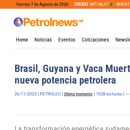
CRUDO
: WTI 86,97
- BRENT
Viernes 7 de Agosto de 2026
628,49
Home
Noticias
Eventos
Cotizaciones
Newsle
Brasil, Guyana y Vaca Muer
nueva potencia petrolera
26/11/2025 | PETROLEO |
Ultimo momento
| 1028 lecturas |
La transformación energética sudamer