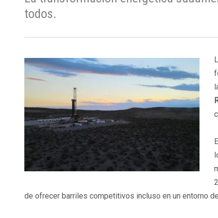
todos.
L
f
l
c
E
l
m
2
de ofrecer barriles competitivos incluso en un entorno de