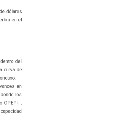
de dólares
rtirá en el
 dentro del
da curva de
ericano.
avances en
 donde los
no OPEP+ .
 capacidad