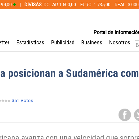
 94,00
|
DIVISAS
: DOLAR 1.500,00 - EURO: 1.735,00 - REAL: 3.0
Portal de Información
tter
Estadísticas
Publicidad
Business
Nosotros
ta posicionan a Sudamérica com
351 Votos
icana avanza con una velocidad que sorpr