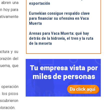
 abren una
exportación
an hoy para
Eurnekian consigue respaldo clave
lativamente
para financiar su ofensiva en Vaca
Muerta
Arenas para Vaca Muerta: qué hay
detrás de la hidrovía, el tren y la ruta
de la meseta
uctura y su
orazón del
quema, que
n operación
 los picos
escubrieron
loración.