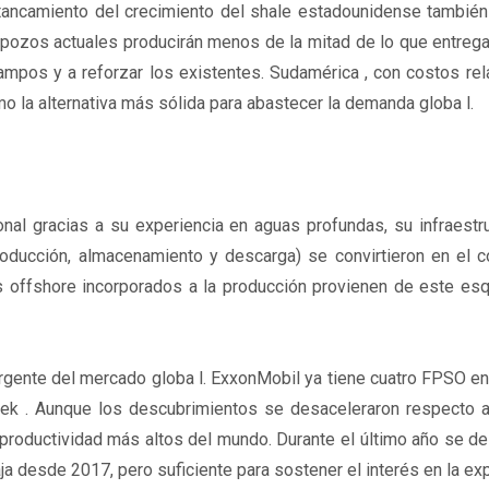
tancamiento del crecimiento del shale estadounidense también
 pozos actuales producirán menos de la mitad de lo que entreg
ampos y a reforzar los existentes. Sudamérica , con costos re
 la alternativa más sólida para abastecer la demanda globa l.
ional gracias a su experiencia en aguas profundas, su infraestr
oducción, almacenamiento y descarga) se convirtieron en el c
s offshore incorporados a la producción provienen de este es
ergente del mercado globa l. ExxonMobil ya tiene cuatro FPSO e
oek . Aunque los descubrimientos se desaceleraron respecto a
 productividad más altos del mundo. Durante el último año se d
aja desde 2017, pero suficiente para sostener el interés en la exp