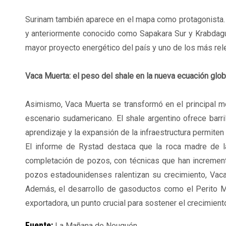
Surinam también aparece en el mapa como protagonista. 
y anteriormente conocido como Sapakara Sur y Krabdagu, 
mayor proyecto energético del país y uno de los más rele
Vaca Muerta: el peso del shale en la nueva ecuación glob
Asimismo, Vaca Muerta se transformó en el principal mot
escenario sudamericano. El shale argentino ofrece barr
aprendizaje y la expansión de la infraestructura permite
El informe de Rystad destaca que la roca madre de l
completación de pozos, con técnicas que han increment
pozos estadounidenses ralentizan su crecimiento, Vac
Además, el desarrollo de gasoductos como el Perito 
exportadora, un punto crucial para sostener el crecimiento
Fuente:
La Mañana de Neuquén