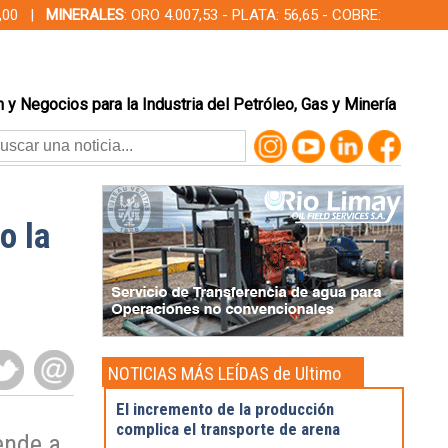
00,00 |
MINERALES
: ORO 4.007,53 - PLATA: 56,65 - COBRE:
 y Negocios para la Industria del Petróleo, Gas y Minería
o la
NOTICIAS MÁS LEÍDAS de Ultimo
momento
El incremento de la producción
complica el transporte de arena
ende a