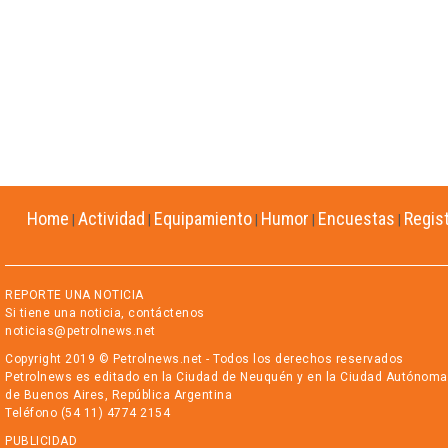
Home
Actividad
Equipamiento
Humor
Encuestas
Regis
|
|
|
|
|
REPORTE UNA NOTICIA
Si tiene una noticia, contáctenos
noticias@petrolnews.net
Copyright 2019 © Petrolnews.net - Todos los derechos reservados
Petrolnews es editado en la Ciudad de Neuquén y en la Ciudad Autónoma
de Buenos Aires, República Argentina
Teléfono (54 11) 4774 2154
PUBLICIDAD