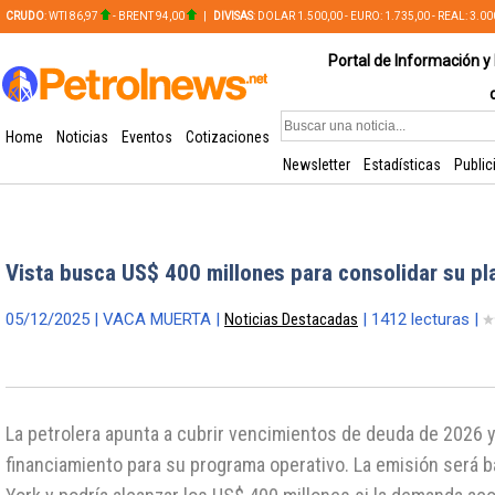
CRUDO
: WTI 86,97
- BRENT 94,00
|
DIVISAS
: DOLAR 1.500,00 - EURO: 1.735,00 - REAL: 3.0
PLATA: 56,65 - COBRE: 628,49
Portal de Información y 
Home
Noticias
Eventos
Cotizaciones
Newsletter
Estadísticas
Public
Vista busca US$ 400 millones para consolidar su p
05/12/2025 | VACA MUERTA |
Noticias Destacadas
| 1412 lecturas |
La petrolera apunta a cubrir vencimientos de deuda de 2026 y
financiamiento para su programa operativo. La emisión será b