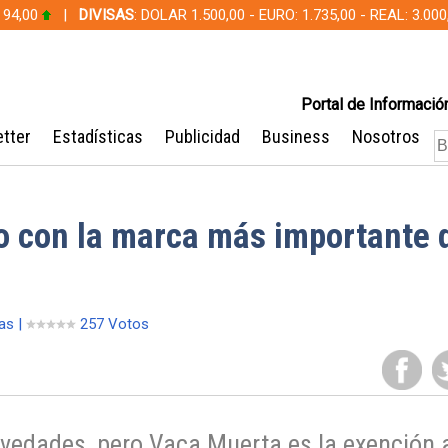
 94,00
|
DIVISAS
: DOLAR 1.500,00 - EURO: 1.735,00 - REAL: 3.0
Portal de Información
tter
Estadísticas
Publicidad
Business
Nosotros
 con la marca más importante 
as |
257 Votos
ovedades, pero Vaca Muerta es la exención 