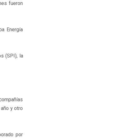
nes fueron
pa Energía
s (SPI), la
 compañías
 año y otro
borado por