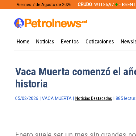
CRUDO
: WTI 86,97
- BRENT
Viernes 7 de Agosto de 2026
628,49
Home
Noticias
Eventos
Cotizaciones
Newsle
Vaca Muerta comenzó el año
historia
05/02/2026 | VACA MUERTA |
Noticias Destacadas
| 885 lectur
Enero suele ser un mes sin grandes n