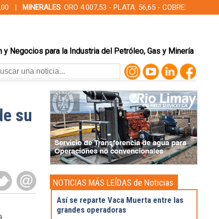
00,00 |
MINERALES
: ORO 4.007,53 - PLATA: 56,65 - COBRE:
 y Negocios para la Industria del Petróleo, Gas y Minería
de su
NOTICIAS MÁS LEÍDAS de Noticias
Destacadas
Así se reparte Vaca Muerta entre las
grandes operadoras
a