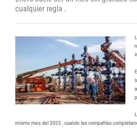
cualquier regla .
L
n
i
E
l
a
p
L
mismo mes del 2025 , cuando las compañías completaron