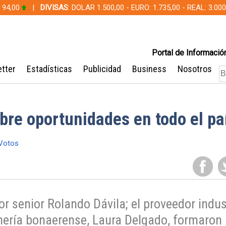
 94,00
|
DIVISAS
: DOLAR 1.500,00 - EURO: 1.735,00 - REAL: 3.0
Portal de Información
tter
Estadísticas
Publicidad
Business
Nosotros
bre oportunidades en todo el pa
Votos
r senior Rolando Dávila; el proveedor indus
inería bonaerense, Laura Delgado, formaron