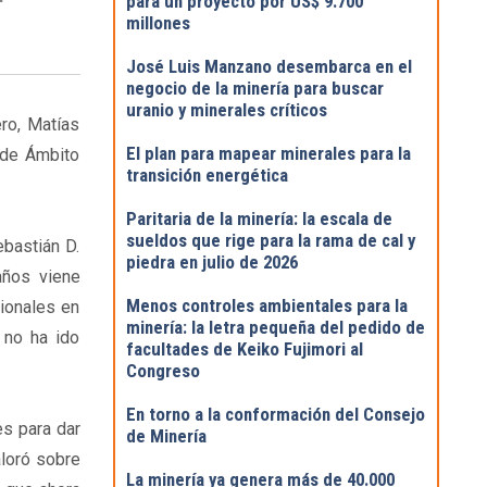
para un proyecto por US$ 9.700
millones
José Luis Manzano desembarca en el
negocio de la minería para buscar
uranio y minerales críticos
ero, Matías
El plan para mapear minerales para la
l de Ámbito
transición energética
Paritaria de la minería: la escala de
sueldos que rige para la rama de cal y
ebastián D.
piedra en julio de 2026
años viene
Menos controles ambientales para la
cionales en
minería: la letra pequeña del pedido de
 no ha ido
facultades de Keiko Fujimori al
Congreso
En torno a la conformación del Consejo
es para dar
de Minería
aloró sobre
La minería ya genera más de 40.000