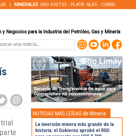
00,00 |
MINERALES
: ORO 4.007,53 - PLATA: 56,65 - COBRE:
 y Negocios para la Industria del Petróleo, Gas y Minería
ís
NOTICIAS MÁS LEÍDAS de Minería
trial
La inversión minera más grande de la
historia: el Gobierno aprobó el RIGI
 parte