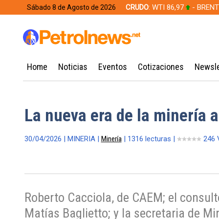
CRUDO
: WTI 86,97
- BRENT
Sábado 8 de Agosto de 2026
628,49
Home
Noticias
Eventos
Cotizaciones
Newsle
La nueva era de la minería a
30/04/2026 | MINERIA |
Minería
| 1316 lecturas |
246 
Roberto Cacciola, de CAEM; el consulto
Matías Baglietto; y la secretaria de M