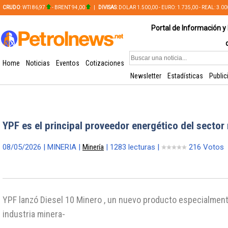
CRUDO
: WTI 86,97
- BRENT 94,00
|
DIVISAS
: DOLAR 1.500,00 - EURO: 1.735,00 - REAL: 3.0
PLATA: 56,65 - COBRE: 628,49
Portal de Información y 
Home
Noticias
Eventos
Cotizaciones
Newsletter
Estadísticas
Public
YPF es el principal proveedor energético del sector
08/05/2026 | MINERIA |
Minería
| 1283 lecturas |
216 Votos
YPF lanzó Diesel 10 Minero , un nuevo producto especialment
industria minera-