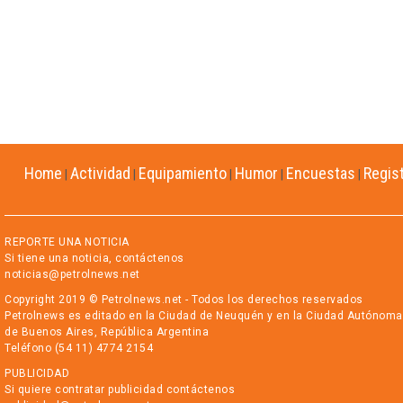
Home
Actividad
Equipamiento
Humor
Encuestas
Regis
|
|
|
|
|
REPORTE UNA NOTICIA
Si tiene una noticia, contáctenos
noticias@petrolnews.net
Copyright 2019 © Petrolnews.net - Todos los derechos reservados
Petrolnews es editado en la Ciudad de Neuquén y en la Ciudad Autónoma
de Buenos Aires, República Argentina
Teléfono (54 11) 4774 2154
PUBLICIDAD
Si quiere contratar publicidad contáctenos