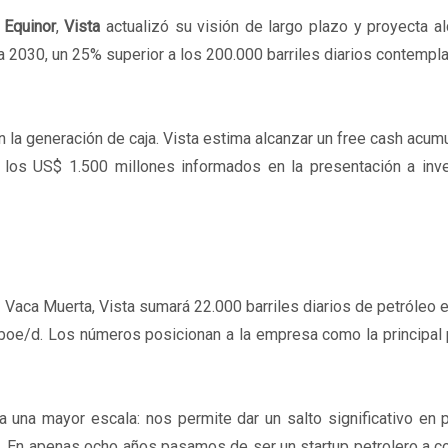
a
Equinor
,
Vista
actualizó su visión de largo plazo y proyecta a
a 2030, un 25% superior a los 200.000 barriles diarios contempl
n la generación de caja. Vista estima alcanzar un free cash acum
os US$ 1.500 millones informados en la presentación a inv
n Vaca Muerta, Vista sumará 22.000 barriles diarios de petróleo 
 boe/d. Los números posicionan a la empresa como la principal
a una mayor escala: nos permite dar un salto significativo en 
. En apenas ocho años pasamos de ser un startup petrolero a c