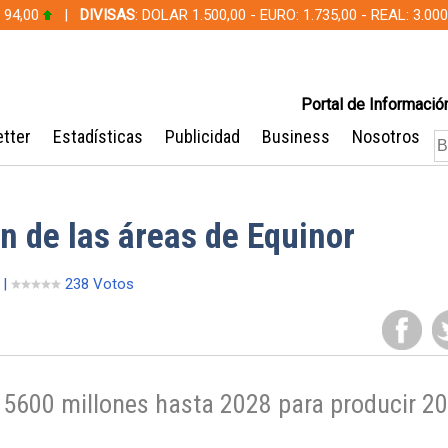
 94,00
|
DIVISAS
: DOLAR 1.500,00 - EURO: 1.735,00 - REAL: 3.0
Portal de Información
tter
Estadísticas
Publicidad
Business
Nosotros
n de las áreas de Equinor
 |
238 Votos
 5600 millones hasta 2028 para producir 2