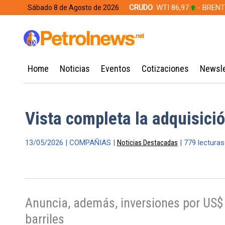
CRUDO
: WTI 86,97
- BRENT
Sábado 8 de Agosto de 2026
628,49
Home
Noticias
Eventos
Cotizaciones
Newsle
Vista completa la adquisició
13/05/2026 | COMPAÑIAS |
Noticias Destacadas
| 779 lecturas
Anuncia, además, inversiones por US$
barriles