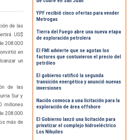
de cobre en San Juan
YPF recibió cinco ofertas para vender
Metrogas
ción de las
Tierra del Fuego abre una nueva etapa
ertirá US$
de exploración petrolera
de 208.000
El FMI advierte que se agotan los
onvirtió en
factores que contuvieron el precio del
lcanzar un
petróleo
El gobierno ratificó la segunda
transición energética y anunció nuevas
ión de las
inversiones
rria Sur y
Nación convoca a una licitación para la
0 millones
exploración de área offshore
de 208.000
El Gobierno lanzó una licitación para
idos más de
privatizar el complejo hidroeléctrico
Los Nihuiles