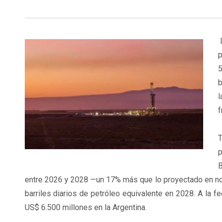
L
p
5
b
l
f
T
p
B
entre 2026 y 2028 —un 17% más que lo proyectado en no
barriles diarios de petróleo equivalente en 2028. A la f
US$ 6.500 millones en la Argentina.