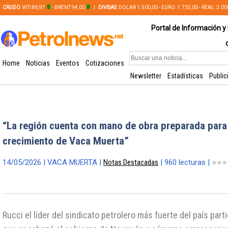
CRUDO
: WTI 86,97
- BRENT 94,00
|
DIVISAS
: DOLAR 1.500,00 - EURO: 1.735,00 - REAL: 3.0
PLATA: 56,65 - COBRE: 628,49
Portal de Información y 
Home
Noticias
Eventos
Cotizaciones
Newsletter
Estadísticas
Public
“La región cuenta con mano de obra preparada para
crecimiento de Vaca Muerta”
14/05/2026 | VACA MUERTA |
Notas Destacadas
| 960 lecturas |
Rucci el líder del sindicato petrolero más fuerte del país part