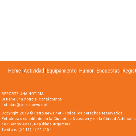
Home
Actividad
Equipamiento
Humor
Encuestas
Regis
|
|
|
|
|
REPORTE UNA NOTICIA
Si tiene una noticia, contáctenos
noticias@petrolnews.net
Copyright 2019 © Petrolnews.net - Todos los derechos reservados
Petrolnews es editado en la Ciudad de Neuquén y en la Ciudad Autónoma
de Buenos Aires, República Argentina
Teléfono (54 11) 4774 2154