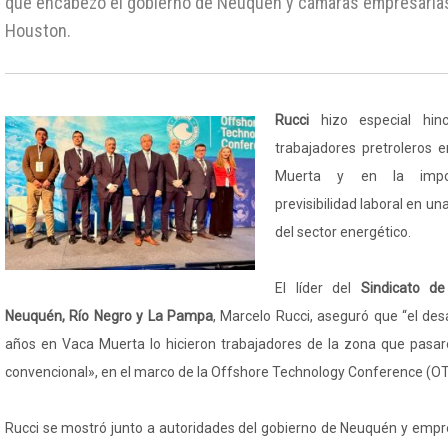
que encabezó el gobierno de Neuquén y cámaras empresarias
Houston.
Rucci
hizo especial hin
trabajadores pretroleros 
Muerta y en la impor
previsibilidad laboral en u
del sector energético.
El líder del
Sindicato de
Neuquén, Río Negro y La Pampa
, Marcelo Rucci, aseguró que “el desa
años en Vaca Muerta lo hicieron trabajadores de la zona que pasar
convencional», en el marco de la Offshore Technology Conference (O
Rucci se mostró junto a autoridades del gobierno de Neuquén y empr