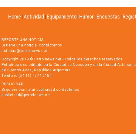
Home
Actividad
Equipamiento
Humor
Encuestas
Regis
|
|
|
|
|
REPORTE UNA NOTICIA
Si tiene una noticia, contáctenos
noticias@petrolnews.net
Copyright 2019 © Petrolnews.net - Todos los derechos reservados
Petrolnews es editado en la Ciudad de Neuquén y en la Ciudad Autónoma
de Buenos Aires, República Argentina
Teléfono (54 11) 4774 2154
PUBLICIDAD
Si quiere contratar publicidad contáctenos
publicidad@petrolnews.net