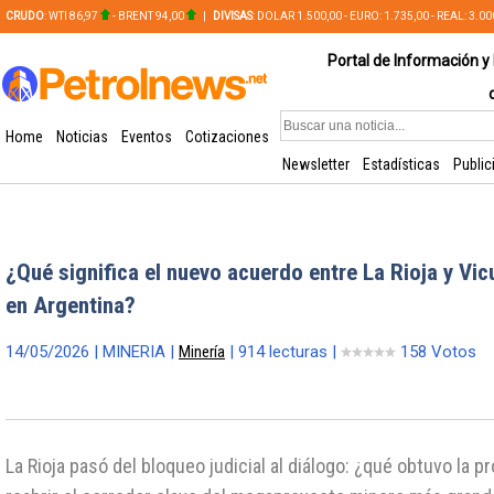
CRUDO
: WTI 86,97
- BRENT 94,00
|
DIVISAS
: DOLAR 1.500,00 - EURO: 1.735,00 - REAL: 3.0
PLATA: 56,65 - COBRE: 628,49
Portal de Información y 
Home
Noticias
Eventos
Cotizaciones
Newsletter
Estadísticas
Public
¿Qué significa el nuevo acuerdo entre La Rioja y Vic
en Argentina?
14/05/2026 | MINERIA |
Minería
| 914 lecturas |
158 Votos
La Rioja pasó del bloqueo judicial al diálogo: ¿qué obtuvo la p