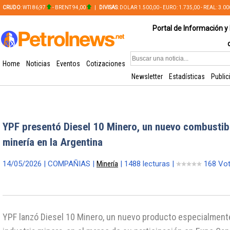
CRUDO
: WTI 86,97
- BRENT 94,00
|
DIVISAS
: DOLAR 1.500,00 - EURO: 1.735,00 - REAL: 3.0
PLATA: 56,65 - COBRE: 628,49
Portal de Información y 
Home
Noticias
Eventos
Cotizaciones
Newsletter
Estadísticas
Public
YPF presentó Diesel 10 Minero, un nuevo combustibl
minería en la Argentina
14/05/2026 | COMPAÑIAS |
Minería
| 1488 lecturas |
168 Vo
YPF lanzó Diesel 10 Minero, un nuevo producto especialmente