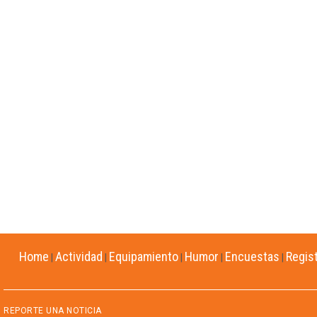
Home
Actividad
Equipamiento
Humor
Encuestas
Regis
|
|
|
|
|
REPORTE UNA NOTICIA