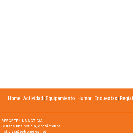
Home
Actividad
Equipamiento
Humor
Encuestas
Regis
|
|
|
|
|
REPORTE UNA NOTICIA
Si tiene una noticia, contáctenos
noticias@petrolnews.net