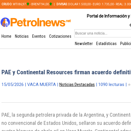
CRUDO
: WTI 86,97
- BRENT 94,00
|
DIVISAS
: DOLAR 1.500,00 - EURO: 1.735,00 - REAL: 3.0
PLATA: 56,65 - COBRE: 628,49
Portal de Información y 
Home
Noticias
Eventos
Cotizaciones
Newsletter
Estadísticas
Public
PAE y Continental Resources firman acuerdo definit
15/05/2026 | VACA MUERTA |
Noticias Destacadas
| 1090 lecturas |
PAE, la segunda petrolera privada de la Argentina, y Continent
no convencional de Estados Unidos, sellaron su acuerdo defin