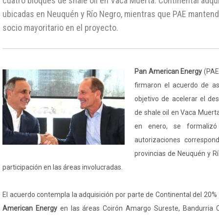
cuatro bloques de shale oil en Vaca Muerta. Continental adqui
ubicadas en Neuquén y Río Negro, mientras que PAE mantendrá
socio mayoritario en el proyecto.
Pan American Energy
(PAE)
firmaron el acuerdo de aso
objetivo de acelerar el de
de shale oil en Vaca Muert
en enero, se formalizó
autorizaciones correspon
provincias de Neuquén y Rí
participación en las áreas involucradas.
El acuerdo contempla la adquisición por parte de Continental del 20% 
American Energy
en las áreas Coirón Amargo Sureste, Bandurria