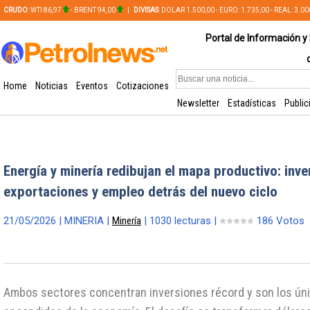
CRUDO
: WTI 86,97
- BRENT 94,00
|
DIVISAS
: DOLAR 1.500,00 - EURO: 1.735,00 - REAL: 3.0
PLATA: 56,65 - COBRE: 628,49
Portal de Información y 
Home
Noticias
Eventos
Cotizaciones
Newsletter
Estadísticas
Public
Energía y minería redibujan el mapa productivo: inve
exportaciones y empleo detrás del nuevo ciclo
21/05/2026 | MINERIA |
Minería
| 1030 lecturas |
186 Votos
Ambos sectores concentran inversiones récord y son los ún