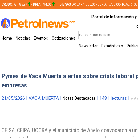
CRUDO
: WTI 86,97
- BRENT 94,00
|
DIVISAS
: DOLAR 1.500,00 - EURO: 1.735,00 - REAL: 3.0
PLATA: 56,65 - COBRE: 628,49
Portal de Información y 
Home
Noticias
Eventos
Cotizaciones
Newsletter
Estadísticas
Public
Pymes de Vaca Muerta alertan sobre crisis laboral p
empresas
21/05/2026 | VACA MUERTA |
Notas Destacadas
| 1481 lecturas |
CEISA, CEIPA, UOCRA y el municipio de Añelo convocaron a u