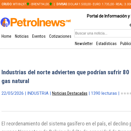
CRUDO
: WTI 86,97
- BRENT 94,00
|
DIVISAS
: DOLAR 1.500,00 - EURO: 1.735,00 - REAL: 3.0
PLATA: 56,65 - COBRE: 628,49
Portal de Información y 
Home
Noticias
Eventos
Cotizaciones
Newsletter
Estadísticas
Public
Industrias del norte advierten que podrían sufrir 80
gas natural
22/05/2026 | INDUSTRIA |
Noticias Destacadas
| 1390 lecturas |
El reordenamiento del sistema gasífero en el país, el declino 