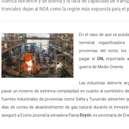
cuenca Noroeste y de Bolivia y la falta de capacidad de trans
troncales dejan al NOA como la región más expuesta para el p
En el caso de que se pueda
terminal regasificador
provincias del norte, los
pagar el
GNL
importado a
guerra de Medio Oriente.
Las industrias delnorte a
pasar un invierno de extrema complejidad en cuanto al suministro d
fuentes industriales de provincias como Salta y Tucumán advierten q
días de cortes de abastecimiento de gas natural durante el trimestre 
aseguró a EconoJournal la senadora Flavia
Royón
, ex secretaria de En