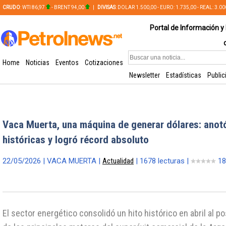
CRUDO
: WTI 86,97
- BRENT 94,00
|
DIVISAS
: DOLAR 1.500,00 - EURO: 1.735,00 - REAL: 3.0
PLATA: 56,65 - COBRE: 628,49
Portal de Información y 
Home
Noticias
Eventos
Cotizaciones
Newsletter
Estadísticas
Public
Vaca Muerta, una máquina de generar dólares: anot
históricas y logró récord absoluto
22/05/2026 | VACA MUERTA |
Actualidad
| 1678 lecturas |
18
El sector energético consolidó un hito histórico en abril al 