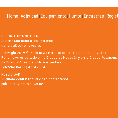
Home
Actividad
Equipamiento
Humor
Encuestas
Regis
|
|
|
|
|
REPORTE UNA NOTICIA
Si tiene una noticia, contáctenos
noticias@petrolnews.net
Copyright 2019 © Petrolnews.net - Todos los derechos reservados
Petrolnews es editado en la Ciudad de Neuquén y en la Ciudad Autónoma
de Buenos Aires, República Argentina
Teléfono (54 11) 4774 2154
PUBLICIDAD
Si quiere contratar publicidad contáctenos
publicidad@petrolnews.net