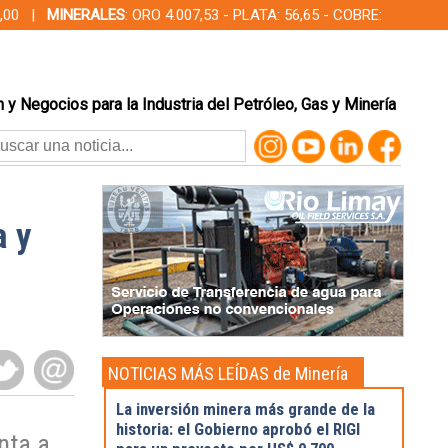
00,00 |
MINERALES
: ORO 4.007,53 - PLATA: 56,65 - COBRE:
 y Negocios para la Industria del Petróleo, Gas y Minería
a y
NOTICIAS MÁS LEÍDAS de Minería
La inversión minera más grande de la
historia: el Gobierno aprobó el RIGI
nta a