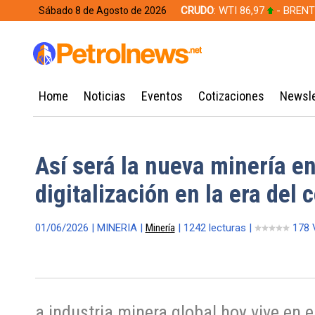
CRUDO
: WTI 86,97
- BRENT
Sábado 8 de Agosto de 2026
628,49
Home
Noticias
Eventos
Cotizaciones
Newsle
Así será la nueva minería en
digitalización en la era del 
01/06/2026 | MINERIA |
Minería
| 1242 lecturas |
178 
a industria minera global hoy vive en 