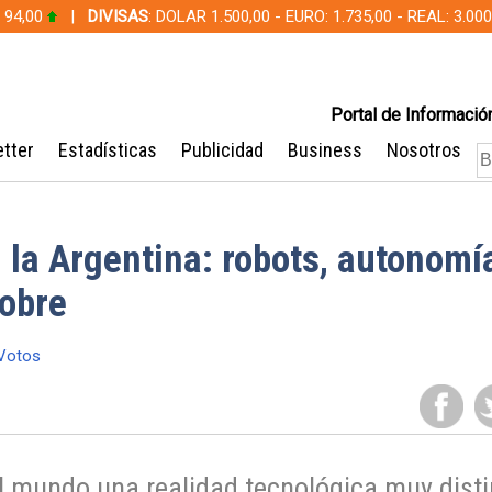
 94,00
|
DIVISAS
: DOLAR 1.500,00 - EURO: 1.735,00 - REAL: 3.0
Portal de Información
tter
Estadísticas
Publicidad
Business
Nosotros
 la Argentina: robots, autonomí
cobre
Votos
el mundo una realidad tecnológica muy disti