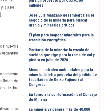
para un proyecto por US$ 9.700
millones
 y que
d
José Luis Manzano desembarca en el
negocio de la minería para buscar
uranio y minerales críticos
El plan para mapear minerales para la
transición energética
 los nuevos
Paritaria de la minería: la escala de
a Argentina
sueldos que rige para la rama de cal y
piedra en julio de 2026
Menos controles ambientales para la
ocesamiento
minería: la letra pequeña del pedido de
facultades de Keiko Fujimori al
e flotas de
Congreso
ros de los
En torno a la conformación del Consejo
de Minería
cativamente
La minería ya genera más de 40.000