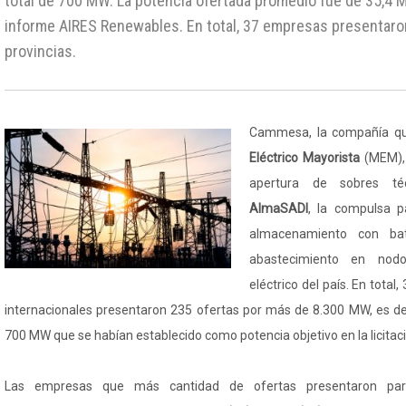
total de 700 MW. La potencia ofertada promedio fue de 35,4 
informe AIRES Renewables. En total, 37 empresas presentaro
provincias.
Cammesa, la compañía qu
Eléctrico Mayorista
(MEM), 
apertura de sobres téc
AlmaSADI
, la compulsa p
almacenamiento con bat
abastecimiento en nodo
eléctrico del país. En tota
internacionales presentaron 235 ofertas por más de 8.300 MW, es de
700 MW que se habían establecido como potencia objetivo en la licitac
Las empresas que más cantidad de ofertas presentaron para