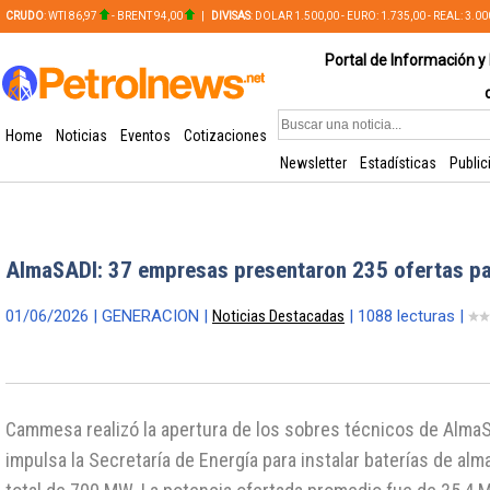
CRUDO
: WTI 86,97
- BRENT 94,00
|
DIVISAS
: DOLAR 1.500,00 - EURO: 1.735,00 - REAL: 3.0
PLATA: 56,65 - COBRE: 628,49
Portal de Información y 
Home
Noticias
Eventos
Cotizaciones
Newsletter
Estadísticas
Public
AlmaSADI: 37 empresas presentaron 235 ofertas par
01/06/2026 | GENERACION |
Noticias Destacadas
| 1088 lecturas |
Cammesa realizó la apertura de los sobres técnicos de AlmaSA
impulsa la Secretaría de Energía para instalar baterías de a