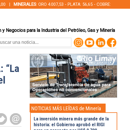
00,00 |
MINERALES
: ORO 4.007,53 - PLATA: 56,65 - COBRE:
 y Negocios para la Industria del Petróleo, Gas y Minería
: “La
el
NOTICIAS MÁS LEÍDAS de Minería
La inversión minera más grande de la
historia: el Gobierno aprobó el RIGI