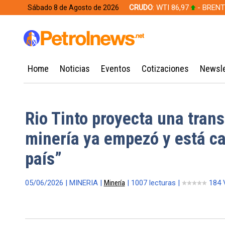
CRUDO
: WTI 86,97
- BRENT
Sábado 8 de Agosto de 2026
628,49
Home
Noticias
Eventos
Cotizaciones
Newsle
Rio Tinto proyecta una tran
minería ya empezó y está c
país”
05/06/2026 | MINERIA |
Minería
| 1007 lecturas |
184 