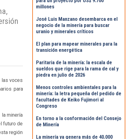
para un proyecto por US$ 9.700
millones
na,
José Luis Manzano desembarca en el
ersión
negocio de la minería para buscar
uranio y minerales críticos
El plan para mapear minerales para la
transición energética
Paritaria de la minería: la escala de
sueldos que rige para la rama de cal y
piedra en julio de 2026
e las voces
Menos controles ambientales para la
arios para
minería: la letra pequeña del pedido de
facultades de Keiko Fujimori al
Congreso
 la minería
En torno a la conformación del Consejo
l futuro de
de Minería
esta región
La minería ya genera más de 40.000