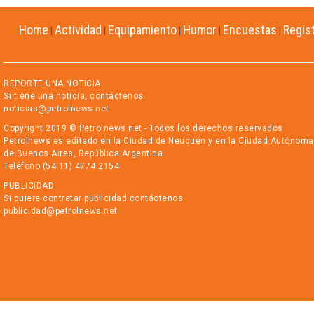
Home
Actividad
Equipamiento
Humor
Encuestas
Regis
|
|
|
|
|
REPORTE UNA NOTICIA
Si tiene una noticia, contáctenos
noticias@petrolnews.net
Copyright 2019 © Petrolnews.net - Todos los derechos reservados
Petrolnews es editado en la Ciudad de Neuquén y en la Ciudad Autónoma
de Buenos Aires, República Argentina
Teléfono (54 11) 4774 2154
PUBLICIDAD
Si quiere contratar publicidad contáctenos
publicidad@petrolnews.net