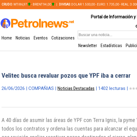
CRUDO
: WTI 86,97
- BRENT 94,00
|
DIVISAS
: DOLAR 1.500,00 - EURO: 1.735,00 - REAL: 3.0
PLATA: 56,65 - COBRE: 628,49
Portal de Información y 
Home
Noticias
Eventos
Cotizaciones
Newsletter
Estadísticas
Public
Velitec busca revaluar pozos que YPF iba a cerrar
26/06/2026 | COMPAÑIAS |
Noticias Destacadas
| 1402 lecturas |
A 40 días de asumir las áreas de YPF con Terra Ignis, la pyme 
todos los contratos y ordena las cuentas para alcanzar el equi