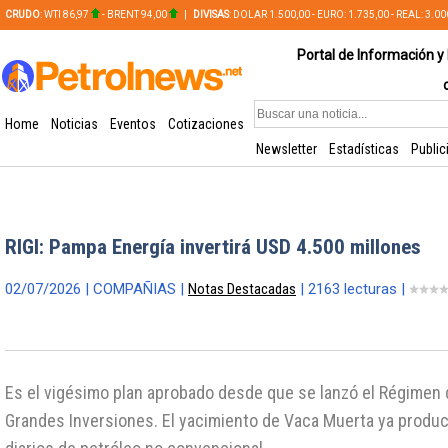
CRUDO
: WTI 86,97
- BRENT 94,00
|
DIVISAS
: DOLAR 1.500,00 - EURO: 1.735,00 - REAL: 3.0
PLATA: 56,65 - COBRE: 628,49
Portal de Información y 
Home
Noticias
Eventos
Cotizaciones
Newsletter
Estadísticas
Public
RIGI: Pampa Energía invertirá USD 4.500 millones
02/07/2026 | COMPAÑIAS |
Notas Destacadas
| 2163 lecturas |
Es el vigésimo plan aprobado desde que se lanzó el Régimen d
Grandes Inversiones. El yacimiento de Vaca Muerta ya produc