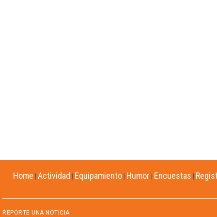
Home
Actividad
Equipamiento
Humor
Encuestas
Regis
|
|
|
|
|
REPORTE UNA NOTICIA