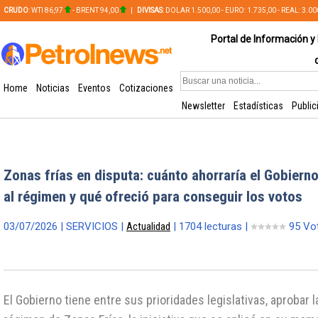
CRUDO
: WTI 86,97
- BRENT 94,00
|
DIVISAS
: DOLAR 1.500,00 - EURO: 1.735,00 - REAL: 3.0
PLATA: 56,65 - COBRE: 628,49
Portal de Información y 
Home
Noticias
Eventos
Cotizaciones
Newsletter
Estadísticas
Public
Zonas frías en disputa: cuánto ahorraría el Gobiern
al régimen y qué ofreció para conseguir los votos
03/07/2026 | SERVICIOS |
Actualidad
| 1704 lecturas |
95 Vo
El Gobierno tiene entre sus prioridades legislativas, aprobar 