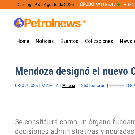
CRUDO
: WTI 86,97
- BREN
Domingo 9 de Agosto de 2026
628,49
Home
Noticias
Eventos
Cotizaciones
Newsle
Mendoza designó el nuevo C
03/07/2026 | MINERIA |
Minería
| 1250 lecturas |
158 
Se constituirá como un órgano fundamen
decisiones administrativas vinculadas 