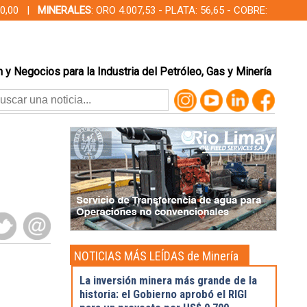
000,00 |
MINERALES
: ORO 4.007,53 - PLATA: 56,65 - COBRE:
 y Negocios para la Industria del Petróleo, Gas y Minería
NOTICIAS MÁS LEÍDAS de Minería
La inversión minera más grande de la
historia: el Gobierno aprobó el RIGI