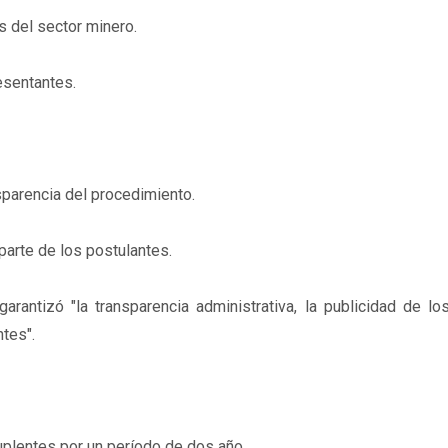
s del sector minero.
esentantes.
nsparencia del procedimiento.
 parte de los postulantes.
arantizó "la transparencia administrativa, la publicidad de l
ntes".
uplentes por un período de dos año