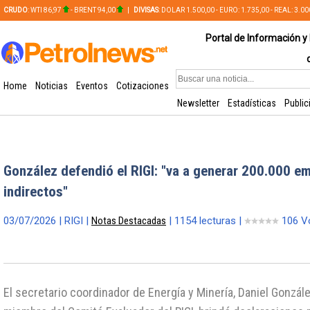
CRUDO
: WTI 86,97
- BRENT 94,00
|
DIVISAS
: DOLAR 1.500,00 - EURO: 1.735,00 - REAL: 3.0
PLATA: 56,65 - COBRE: 628,49
Portal de Información y 
Home
Noticias
Eventos
Cotizaciones
Newsletter
Estadísticas
Public
González defendió el RIGI: "va a generar 200.000 e
indirectos"
03/07/2026 | RIGI |
Notas Destacadas
| 1154 lecturas |
106 V
El secretario coordinador de Energía y Minería, Daniel Gonzá