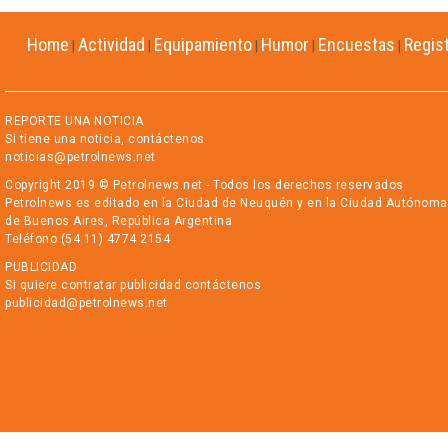
Home
Actividad
Equipamiento
Humor
Encuestas
Regis
|
|
|
|
|
REPORTE UNA NOTICIA
Si tiene una noticia, contáctenos
noticias@petrolnews.net
Copyright 2019 © Petrolnews.net - Todos los derechos reservados
Petrolnews es editado en la Ciudad de Neuquén y en la Ciudad Autónoma
de Buenos Aires, República Argentina
Teléfono (54 11) 4774 2154
PUBLICIDAD
Si quiere contratar publicidad contáctenos
publicidad@petrolnews.net