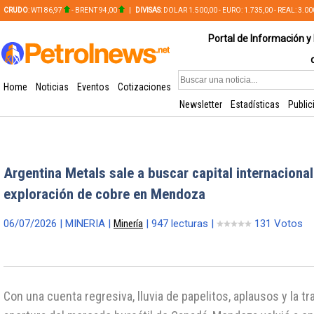
CRUDO
: WTI 86,97
- BRENT 94,00
|
DIVISAS
: DOLAR 1.500,00 - EURO: 1.735,00 - REAL: 3.0
PLATA: 56,65 - COBRE: 628,49
Portal de Información y 
Home
Noticias
Eventos
Cotizaciones
Newsletter
Estadísticas
Public
Argentina Metals sale a buscar capital internacional
exploración de cobre en Mendoza
06/07/2026 | MINERIA |
Minería
| 947 lecturas |
131 Votos
Con una cuenta regresiva, lluvia de papelitos, aplausos y la t