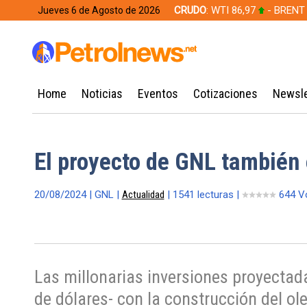
CRUDO
: WTI 86,97
- BRENT
Jueves 6 de Agosto de 2026
628,49
Home
Noticias
Eventos
Cotizaciones
Newsle
El proyecto de GNL también
20/08/2024 | GNL |
Actualidad
| 1541 lecturas |
644 V
Las millonarias inversiones proyectad
de dólares- con la construcción del ol