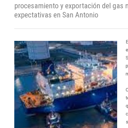
procesamiento y exportación del gas 
expectativas en San Antonio
E
e
S
p
m
C
t
q
c
s