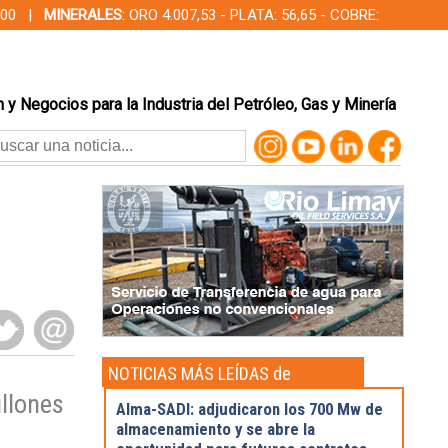
00,00 |
MINERALES
: ORO 4.007,53 - PLATA: 56,65 - COBRE:
 y Negocios para la Industria del Petróleo, Gas y Minería
NOTICIAS MÁS LEÍDAS de
Actualidad
illones
Alma-SADI: adjudicaron los 700 Mw de
almacenamiento y se abre la