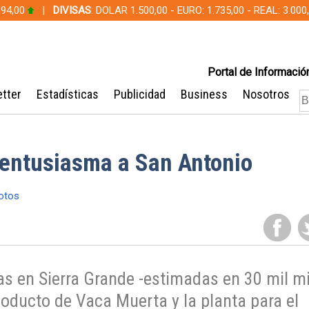
 94,00
|
DIVISAS
: DOLAR 1.500,00 - EURO: 1.735,00 - REAL: 3.0
Portal de Información
tter
Estadísticas
Publicidad
Business
Nosotros
 entusiasma a San Antonio
otos
as en Sierra Grande -estimadas en 30 mil m
eoducto de Vaca Muerta y la planta para el