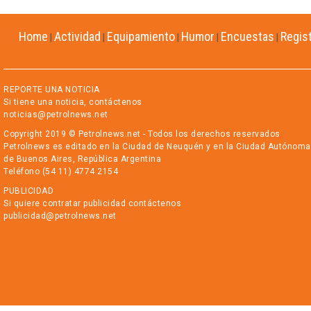
Home
Actividad
Equipamiento
Humor
Encuestas
Regis
|
|
|
|
|
REPORTE UNA NOTICIA
Si tiene una noticia, contáctenos
noticias@petrolnews.net
Copyright 2019 © Petrolnews.net - Todos los derechos reservados
Petrolnews es editado en la Ciudad de Neuquén y en la Ciudad Autónoma
de Buenos Aires, República Argentina
Teléfono (54 11) 4774 2154
PUBLICIDAD
Si quiere contratar publicidad contáctenos
publicidad@petrolnews.net