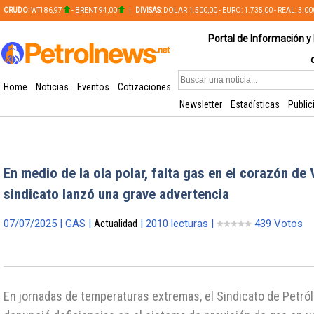
CRUDO
: WTI 86,97
- BRENT 94,00
|
DIVISAS
: DOLAR 1.500,00 - EURO: 1.735,00 - REAL: 3.0
PLATA: 56,65 - COBRE: 628,49
Portal de Información y 
Home
Noticias
Eventos
Cotizaciones
Newsletter
Estadísticas
Public
En medio de la ola polar, falta gas en el corazón de
sindicato lanzó una grave advertencia
07/07/2025 | GAS |
Actualidad
| 2010 lecturas |
439 Votos
En jornadas de temperaturas extremas, el Sindicato de Petról