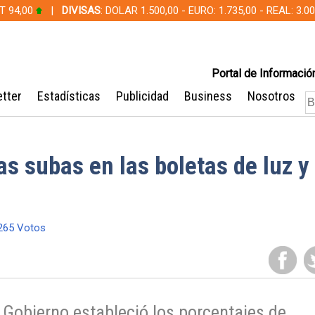
T 94,00
|
DIVISAS
: DOLAR 1.500,00 - EURO: 1.735,00 - REAL: 3.
Portal de Información
tter
Estadísticas
Publicidad
Business
Nosotros
s subas en las boletas de luz y
65 Votos
 Gobierno estableció los porcentajes de