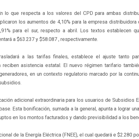
n lo que respecta a los valores del CPD para ambas distribu
plicaron los aumentos de 4,10% para la empresa distribuidora 
,91% para el sur, respecto a abril. Los textos establecen qu
ntará a $63.237 y $58.087 , respectivamente.
ladará a las tarifas finales, establece el ajuste tanto pa
reciben asistencia estatal. El nuevo régimen tarifario tambié
generadores, en un contexto regulatorio marcado por la contin
subsidios.
icación adicional extraordinaria para los usuarios de Subsidios 
se. Esta bonificación, sumada a la general, apunta a lograr una
ptos en los montos facturados y dando previsibilidad a los bene
ional de la Energía Eléctrica (FNEE), el cual quedará e $2.280 p