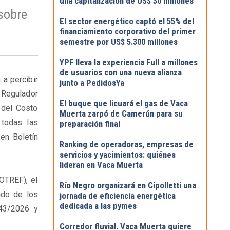
una capitalización de US$ 30 millones
sobre
El sector energético captó el 55% del
financiamiento corporativo del primer
semestre por US$ 5.300 millones
YPF lleva la experiencia Full a millones
de usuarios con una nueva alianza
a percibir
junto a PedidosYa
 Regulador
El buque que licuará el gas de Vaca
 del Costo
Muerta zarpó de Camerún para su
 todas las
preparación final
en Boletín
Ranking de operadoras, empresas de
servicios y yacimientos: quiénes
lideran en Vaca Muerta
OTREF), el
Río Negro organizará en Cipolletti una
ado de los
jornada de eficiencia energética
dedicada a las pymes
243/2026 y
Corredor fluvial. Vaca Muerta quiere