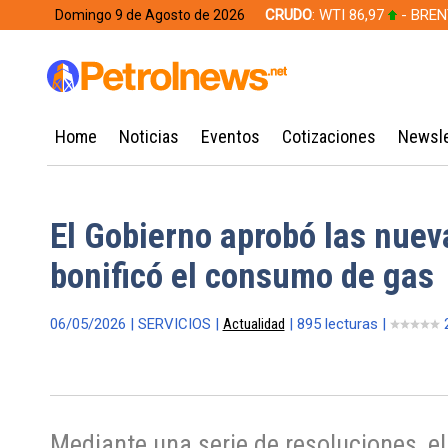
CRUDO
: WTI 86,97
- BREN
Domingo 9 de Agosto de 2026
628,49
Home
Noticias
Eventos
Cotizaciones
Newsle
El Gobierno aprobó las nueva
bonificó el consumo de gas
06/05/2026 | SERVICIOS |
Actualidad
| 895 lecturas |
2
Mediante una serie de resoluciones, el