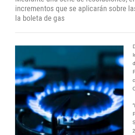
incrementos que se aplicarán sobre la
la boleta de gas
D
l
d
P
c
O
“
P
S
2