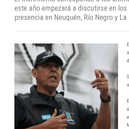
este año empezará a discutirse en los
presencia en Neuquén, Río Negro y L
E
s
d
S
s
E
ú
e
M