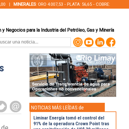
00,00 |
MINERALES
: ORO 4.007,53 - PLATA: 56,65 - COBRE:
 y Negocios para la Industria del Petróleo, Gas y Minería
s
NOTICIAS MÁS LEÍDAS de
Actualidad
Liminar Energía tomó el control del
91% de la operadora Crown Point tras
 de