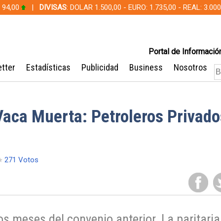
 94,00
|
DIVISAS
: DOLAR 1.500,00 - EURO: 1.735,00 - REAL: 3.0
Portal de Información
tter
Estadísticas
Publicidad
Business
Nosotros
Vaca Muerta: Petroleros Privado
271 Votos
s meses del convenio anterior. La paritaria