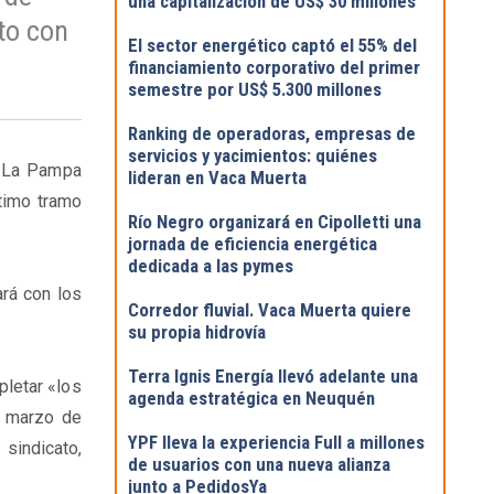
una capitalización de US$ 30 millones
to con
El sector energético captó el 55% del
financiamiento corporativo del primer
semestre por US$ 5.300 millones
Ranking de operadoras, empresas de
servicios y yacimientos: quiénes
y La Pampa
lideran en Vaca Muerta
ltimo tramo
Río Negro organizará en Cipolletti una
jornada de eficiencia energética
dedicada a las pymes
rá con los
Corredor fluvial. Vaca Muerta quiere
su propia hidrovía
Terra Ignis Energía llevó adelante una
letar «los
agenda estratégica en Neuquén
y marzo de
YPF lleva la experiencia Full a millones
 sindicato,
de usuarios con una nueva alianza
junto a PedidosYa