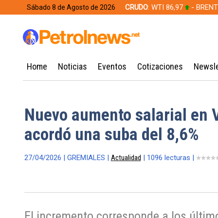
CRUDO
: WTI 86,97
- BRENT
Sábado 8 de Agosto de 2026
628,49
Home
Noticias
Eventos
Cotizaciones
Newsle
Nuevo aumento salarial en 
acordó una suba del 8,6%
27/04/2026 | GREMIALES |
Actualidad
| 1096 lecturas |
El incremento corresponde a los último