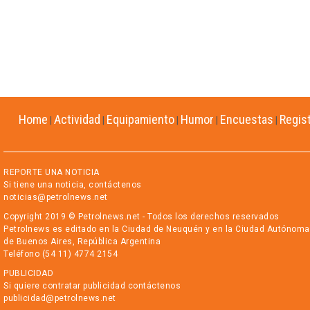
Home
Actividad
Equipamiento
Humor
Encuestas
Regis
|
|
|
|
|
REPORTE UNA NOTICIA
Si tiene una noticia, contáctenos
noticias@petrolnews.net
Copyright 2019 © Petrolnews.net - Todos los derechos reservados
Petrolnews es editado en la Ciudad de Neuquén y en la Ciudad Autónoma
de Buenos Aires, República Argentina
Teléfono (54 11) 4774 2154
PUBLICIDAD
Si quiere contratar publicidad contáctenos
publicidad@petrolnews.net