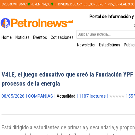
CRUDO
: WTI 86,97
- BRENT 94,00
|
DIVISAS
: DOLAR 1.500,00 - EURO: 1.735,00 - REAL: 3.0
PLATA: 56,65 - COBRE: 628,49
Portal de Información y 
Home
Noticias
Eventos
Cotizaciones
Newsletter
Estadísticas
Public
V4LE, el juego educativo que creó la Fundación YPF 
procesos de la energía
08/05/2026 | COMPAÑIAS |
Actualidad
| 1187 lecturas |
155 
Está dirigido a estudiantes de primaria y secundaria, y propon