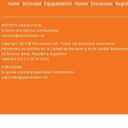
Home
Actividad
Equipamiento
Humor
Encuestas
Regis
|
|
|
|
|
REPORTE UNA NOTICIA
Si tiene una noticia, contáctenos
noticias@petrolnews.net
Copyright 2019 © Petrolnews.net - Todos los derechos reservados
Petrolnews es editado en la Ciudad de Neuquén y en la Ciudad Autónoma
de Buenos Aires, República Argentina
Teléfono (54 11) 4774 2154
PUBLICIDAD
Si quiere contratar publicidad contáctenos
publicidad@petrolnews.net