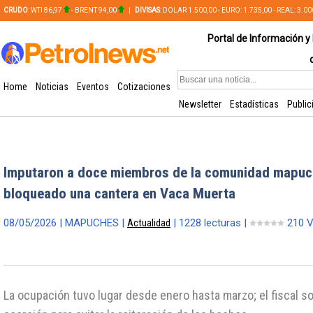
CRUDO
: WTI 86,97
- BRENT 94,00
|
DIVISAS
: DOLAR 1.500,00 - EURO: 1.735,00 - REAL: 3.0
PLATA: 56,65 - COBRE: 628,49
Portal de Información y 
Home
Noticias
Eventos
Cotizaciones
Newsletter
Estadísticas
Public
Imputaron a doce miembros de la comunidad mapuc
bloqueado una cantera en Vaca Muerta
08/05/2026 | MAPUCHES |
Actualidad
| 1228 lecturas |
210 V
La ocupación tuvo lugar desde enero hasta marzo; el fiscal s