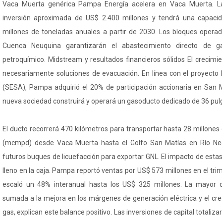
Vaca Muerta genérica Pampa Energía acelera en Vaca Muerta. 
inversión aproximada de US$ 2.400 millones y tendrá una capaci
millones de toneladas anuales a partir de 2030. Los bloques opera
Cuenca Neuquina garantizarán el abastecimiento directo de g
petroquímico. Midstream y resultados financieros sólidos El crecimi
necesariamente soluciones de evacuación. En línea con el proyecto
(SESA), Pampa adquirió el 20% de participación accionaria en San Ma
nueva sociedad construirá y operará un gasoducto dedicado de 36 pu
El ducto recorrerá 470 kilómetros para transportar hasta 28 millones
(mcmpd) desde Vaca Muerta hasta el Golfo San Matías en Río Negr
futuros buques de licuefacción para exportar GNL. El impacto de estas
lleno en la caja. Pampa reportó ventas por US$ 573 millones en el tri
escaló un 48% interanual hasta los US$ 325 millones. La mayor con
sumada a la mejora en los márgenes de generación eléctrica y el cre
gas, explican este balance positivo. Las inversiones de capital totaliz