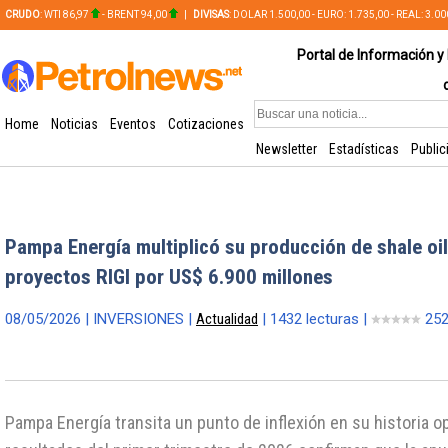
CRUDO
: WTI 86,97
- BRENT 94,00
|
DIVISAS
: DOLAR 1.500,00 - EURO: 1.735,00 - REAL: 3.0
PLATA: 56,65 - COBRE: 628,49
Portal de Información y 
Home
Noticias
Eventos
Cotizaciones
Newsletter
Estadísticas
Public
Pampa Energía multiplicó su producción de shale oil
proyectos RIGI por US$ 6.900 millones
08/05/2026 | INVERSIONES |
Actualidad
| 1432 lecturas |
252
Pampa Energía transita un punto de inflexión en su historia o