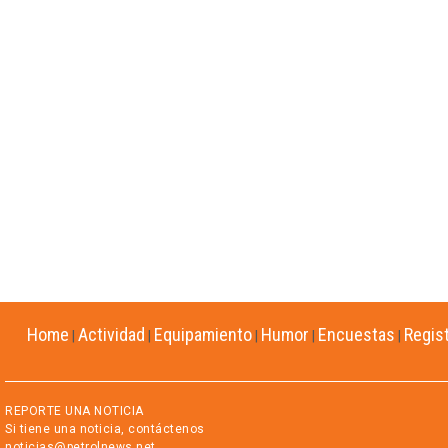
Home
Actividad
Equipamiento
Humor
Encuestas
Regis
|
|
|
|
|
REPORTE UNA NOTICIA
Si tiene una noticia, contáctenos
noticias@petrolnews.net