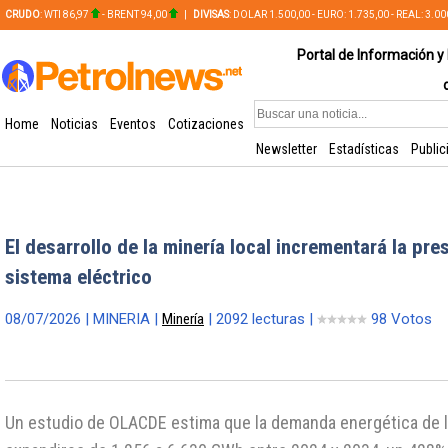
CRUDO
: WTI 86,97
- BRENT 94,00
|
DIVISAS
: DOLAR 1.500,00 - EURO: 1.735,00 - REAL: 3.0
PLATA: 56,65 - COBRE: 628,49
Portal de Información y 
Home
Noticias
Eventos
Cotizaciones
Newsletter
Estadísticas
Public
El desarrollo de la minería local incrementará la pre
sistema eléctrico
08/07/2026 | MINERIA |
Minería
| 2092 lecturas |
98 Votos
Un estudio de OLACDE estima que la demanda energética de l