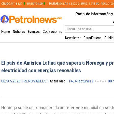
CRUDO
: WTI 86,97
- BRENT 94,00
|
DIVISAS
: DOLAR 1.500,00 - EURO: 1.735,00 - REAL: 3.0
PLATA: 56,65 - COBRE: 628,49
Portal de Información y 
Home
Noticias
Eventos
Cotizaciones
Newsletter
Estadísticas
Public
El país de América Latina que supera a Noruega y p
electricidad con energías renovables
08/07/2026 | RENOVABLES |
Actualidad
| 1464 lecturas |
88 
Noruega suele ser considerada un referente mundial en soste