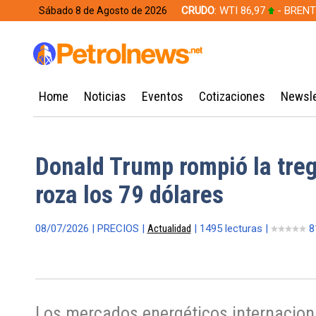
CRUDO
: WTI 86,97
- BRENT
Sábado 8 de Agosto de 2026
628,49
Home
Noticias
Eventos
Cotizaciones
Newsle
Donald Trump rompió la tregu
roza los 79 dólares
08/07/2026 | PRECIOS |
Actualidad
| 1495 lecturas |
8
Los mercados energéticos internaciona