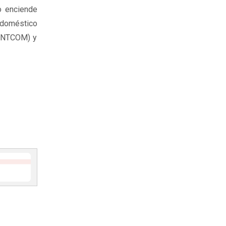
o enciende
r doméstico
CENTCOM) y