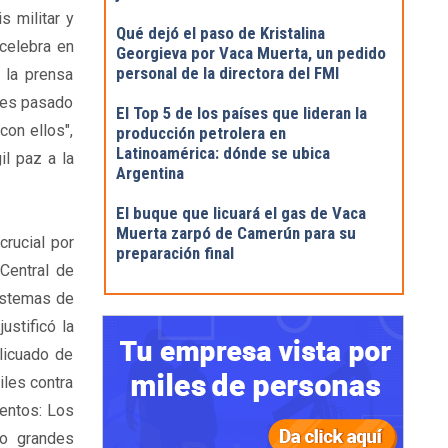
s militar y
Qué dejó el paso de Kristalina
celebra en
Georgieva por Vaca Muerta, un pedido
personal de la directora del FMI
e la prensa
mes pasado
El Top 5 de los países que lideran la
con ellos",
producción petrolera en
Latinoamérica: dónde se ubica
l paz a la
Argentina
El buque que licuará el gas de Vaca
Muerta zarpó de Camerún para su
crucial por
preparación final
Central de
sistemas de
stificó la
 licuado de
iles contra
mentos: Los
ro grandes