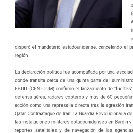
d
f
A
i
c
disparó el mandatario estadounidense, cancelando el p
región.
La declaración política fue acompañada por una escalada
donde transita cerca de una quinta parte del suminist
EE.UU. (CENTCOM) confirmó el lanzamiento de "fuertes" 
defensa aérea, radares costeros y más de 60 pequeñas 
acción como una represalia directa tras la agresión ira
Qatar. Contraataque de Irán: La Guardia Revolucionaria 
las instalaciones militares estadounidenses en Baréin 
reportes satelitales y de navegación de las agencia