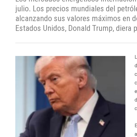
julio. Los precios mundiales del petró
alcanzando sus valores máximos en do
Estados Unidos, Donald Trump, diera p
d
c
c
e
d
c
E
a