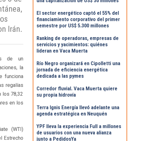
una capitalización de US$ 30 millones
ntánea,
El sector energético captó el 55% del
los
financiamiento corporativo del primer
semestre por US$ 5.300 millones
n Irán.
Ranking de operadoras, empresas de
servicios y yacimientos: quiénes
lideran en Vaca Muerta
es de un
Río Negro organizará en Cipolletti una
ciones, la
jornada de eficiencia energética
dedicada a las pymes
e funciona
as regalías
Corredor fluvial. Vaca Muerta quiere
 los 78,32
su propia hidrovía
ares en los
Terra Ignis Energía llevó adelante una
agenda estratégica en Neuquén
YPF lleva la experiencia Full a millones
iate (WTI)
de usuarios con una nueva alianza
el Estrecho
junto a PedidosYa