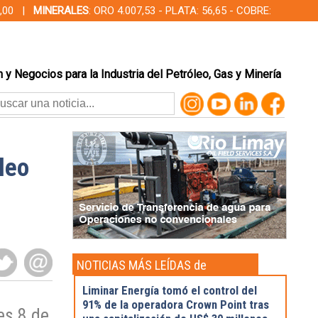
00,00 |
MINERALES
: ORO 4.007,53 - PLATA: 56,65 - COBRE:
 y Negocios para la Industria del Petróleo, Gas y Minería
leo
NOTICIAS MÁS LEÍDAS de
Actualidad
Liminar Energía tomó el control del
91% de la operadora Crown Point tras
es 8 de