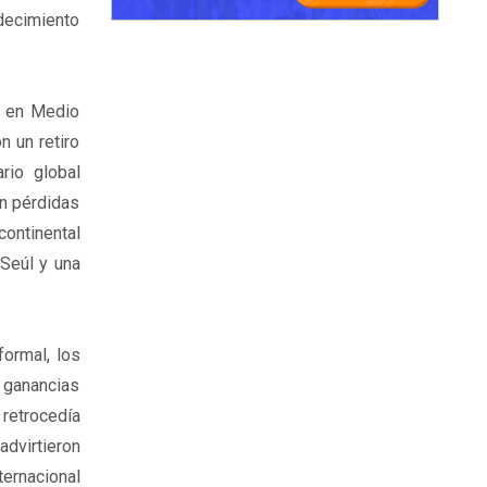
udecimiento
r en Medio
n un retiro
rio global
on pérdidas
continental
 Seúl y una
formal, los
 ganancias
 retrocedía
advirtieron
ernacional