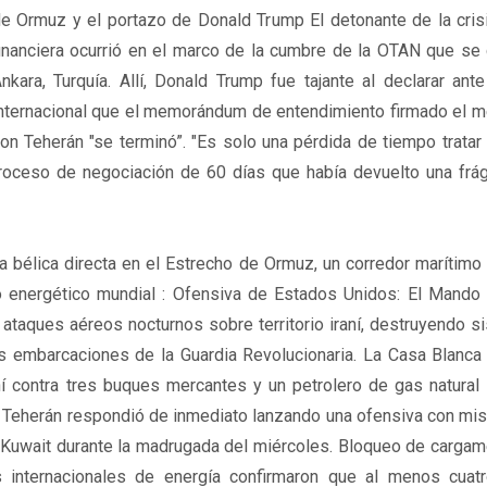
e Ormuz y el portazo de Donald Trump El detonante de la crisi
inanciera ocurrió en el marco de la cumbre de la OTAN que se 
nkara, Turquía. Allí, Donald Trump fue tajante al declarar ant
nternacional que el memorándum de entendimiento firmado el 
on Teherán "se terminó”. "Es solo una pérdida de tiempo tratar 
roceso de negociación de 60 días que había devuelto una frági
 bélica directa en el Estrecho de Ormuz, un corredor marítimo 
ro energético mundial : Ofensiva de Estados Unidos: El Mando 
ataques aéreos nocturnos sobre territorio iraní, destruyendo 
embarcaciones de la Guardia Revolucionaria. La Casa Blanca ju
ní contra tres buques mercantes y un petrolero de gas natural
de Teherán respondió de inmediato lanzando una ofensiva con mis
y Kuwait durante la madrugada del miércoles. Bloqueo de carga
s internacionales de energía confirmaron que al menos cuat