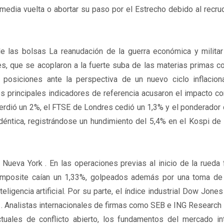
media vuelta o abortar su paso por el Estrecho debido al recr
de las bolsas La reanudación de la guerra económica y milita
s, que se acoplaron a la fuerte suba de las materias primas co
posiciones ante la perspectiva de un nuevo ciclo inflaciona
s principales indicadores de referencia acusaron el impacto c
rdió un 2%, el FTSE de Londres cedió un 1,3% y el ponderador 
déntica, registrándose un hundimiento del 5,4% en el Kospi de
Nueva York . En las operaciones previas al inicio de la rueda 
omposite caían un 1,33%, golpeados además por una toma de
eligencia artificial. Por su parte, el índice industrial Dow Jones
 . Analistas internacionales de firmas como SEB e ING Research 
tuales de conflicto abierto, los fundamentos del mercado int