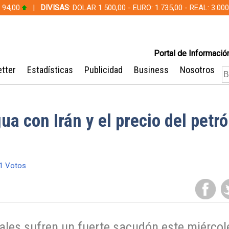
 94,00
|
DIVISAS
: DOLAR 1.500,00 - EURO: 1.735,00 - REAL: 3.0
Portal de Información
tter
Estadísticas
Publicidad
Business
Nosotros
a con Irán y el precio del petró
1 Votos
les sufren un fuerte sacudón este miércol