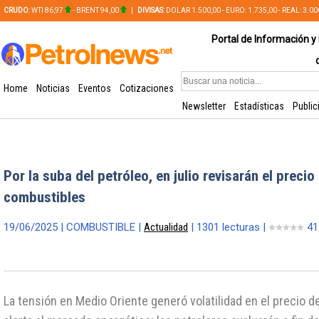
CRUDO
: WTI 86,97
- BRENT 94,00
|
DIVISAS
: DOLAR 1.500,00 - EURO: 1.735,00 - REAL: 3.0
PLATA: 56,65 - COBRE: 628,49
Portal de Información y 
Home
Noticias
Eventos
Cotizaciones
Newsletter
Estadísticas
Public
Por la suba del petróleo, en julio revisarán el precio
combustibles
19/06/2025 | COMBUSTIBLE |
Actualidad
| 1301 lecturas |
41
La tensión en Medio Oriente generó volatilidad en el precio d