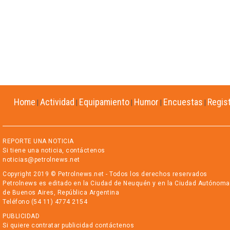
Home
Actividad
Equipamiento
Humor
Encuestas
Regis
|
|
|
|
|
REPORTE UNA NOTICIA
Si tiene una noticia, contáctenos
noticias@petrolnews.net
Copyright 2019 © Petrolnews.net - Todos los derechos reservados
Petrolnews es editado en la Ciudad de Neuquén y en la Ciudad Autónoma
de Buenos Aires, República Argentina
Teléfono (54 11) 4774 2154
PUBLICIDAD
Si quiere contratar publicidad contáctenos