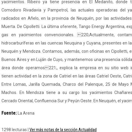
yacimientos. Ribeiro ya tiene presencia en El Medanito, donde 
Comodoro Rivadavia y Pampetrol, las actuales operadoras del y
radicados en Añelo, en la provincia de Neuquén, por las actividade
Muerta. De Cipolletti. La última oferente, Tango Energy Argentina, ex
gas en yacimientos convencionales. 220;Actualmente, conta
hidrocarburíferas en las cuencas Neuquina y Cuyana, presentes en la
Neuquén y Mendoza. Contamos, además, con oficinas en Cipolletti, 
Buenos Aires y en Luján de Cuyo, y mantenemos una presencia sólid
área donde operamos221;, explica la empresa en su sitio web in
tienen actividad en la zona de Catriel en las áreas Catriel Oeste, Cat
Entre Lomas, Jarilla Quemada, Charco del Palenque, 25 de Mayo 
Machos. En Mendoza tiene a su cargo los yacimientos Chañare
Cercado Oriental, Confluencia Sur y Peyún Oeste. En Neuquén, el yaci
Fuente:
La Arena
Ver más notas de la sección Actualidad
1298 lecturas |