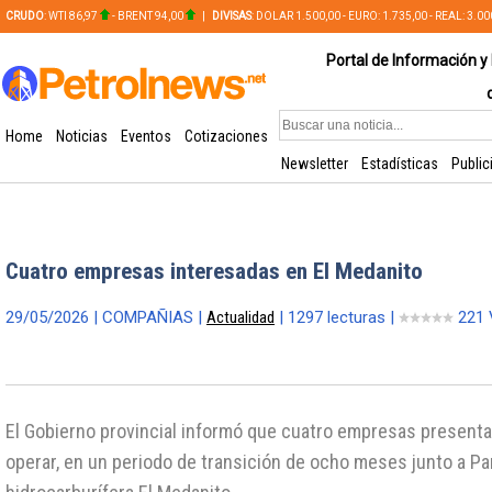
CRUDO
: WTI 86,97
- BRENT 94,00
|
DIVISAS
: DOLAR 1.500,00 - EURO: 1.735,00 - REAL: 3.0
PLATA: 56,65 - COBRE: 628,49
Portal de Información y 
Home
Noticias
Eventos
Cotizaciones
Newsletter
Estadísticas
Public
Cuatro empresas interesadas en El Medanito
29/05/2026 | COMPAÑIAS |
Actualidad
| 1297 lecturas |
221 
El Gobierno provincial informó que cuatro empresas presenta
operar, en un periodo de transición de ocho meses junto a Pa