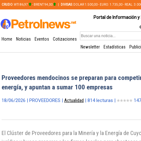
CRUDO
: WTI 86,97
- BRENT 94,00
|
DIVISAS
: DOLAR 1.500,00 - EURO: 1.735,00 - REAL: 3.0
PLATA: 56,65 - COBRE: 628,49
Portal de Información y 
Home
Noticias
Eventos
Cotizaciones
Newsletter
Estadísticas
Public
Proveedores mendocinos se preparan para competir
energía, y apuntan a sumar 100 empresas
18/06/2026 | PROVEEDORES |
Actualidad
| 814 lecturas |
147
El Clúster de Proveedores para la Minería y la Energía de Cuy