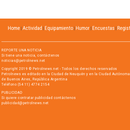
Home
Actividad
Equipamiento
Humor
Encuestas
Regis
|
|
|
|
|
REPORTE UNA NOTICIA
Si tiene una noticia, contáctenos
noticias@petrolnews.net
Copyright 2019 © Petrolnews.net - Todos los derechos reservados
Petrolnews es editado en la Ciudad de Neuquén y en la Ciudad Autónoma
de Buenos Aires, República Argentina
Teléfono (54 11) 4774 2154
PUBLICIDAD
Si quiere contratar publicidad contáctenos
publicidad@petrolnews.net