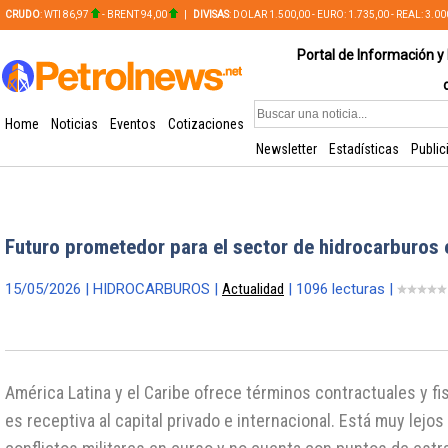
CRUDO
: WTI 86,97
- BRENT 94,00
|
DIVISAS
: DOLAR 1.500,00 - EURO: 1.735,00 - REAL: 3.0
PLATA: 56,65 - COBRE: 628,49
Portal de Información y 
Home
Noticias
Eventos
Cotizaciones
Newsletter
Estadísticas
Public
Futuro prometedor para el sector de hidrocarburos e
15/05/2026 | HIDROCARBUROS |
Actualidad
| 1096 lecturas |
América Latina y el Caribe ofrece términos contractuales y fi
es receptiva al capital privado e internacional. Está muy lejos