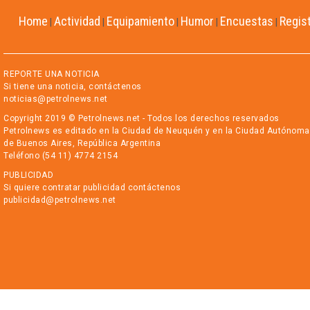
Home
Actividad
Equipamiento
Humor
Encuestas
Regis
|
|
|
|
|
REPORTE UNA NOTICIA
Si tiene una noticia, contáctenos
noticias@petrolnews.net
Copyright 2019 © Petrolnews.net - Todos los derechos reservados
Petrolnews es editado en la Ciudad de Neuquén y en la Ciudad Autónoma
de Buenos Aires, República Argentina
Teléfono (54 11) 4774 2154
PUBLICIDAD
Si quiere contratar publicidad contáctenos
publicidad@petrolnews.net