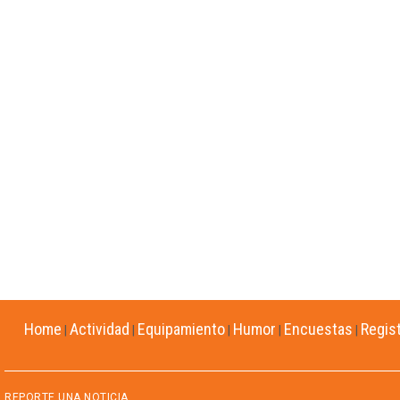
Home
Actividad
Equipamiento
Humor
Encuestas
Regis
|
|
|
|
|
REPORTE UNA NOTICIA