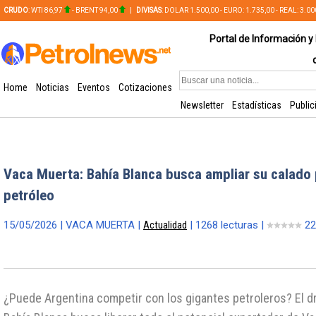
CRUDO
: WTI 86,97
- BRENT 94,00
|
DIVISAS
: DOLAR 1.500,00 - EURO: 1.735,00 - REAL: 3.0
PLATA: 56,65 - COBRE: 628,49
Portal de Información y 
Home
Noticias
Eventos
Cotizaciones
Newsletter
Estadísticas
Public
Vaca Muerta: Bahía Blanca busca ampliar su calado
petróleo
15/05/2026 | VACA MUERTA |
Actualidad
| 1268 lecturas |
22
¿Puede Argentina competir con los gigantes petroleros? El d