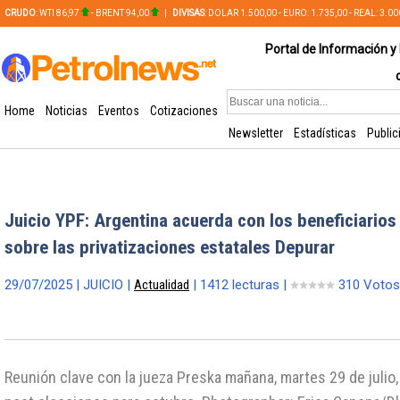
CRUDO
: WTI 86,97
- BRENT 94,00
|
DIVISAS
: DOLAR 1.500,00 - EURO: 1.735,00 - REAL: 3.0
PLATA: 56,65 - COBRE: 628,49
Portal de Información y 
Home
Noticias
Eventos
Cotizaciones
Newsletter
Estadísticas
Public
Juicio YPF: Argentina acuerda con los beneficiarios
sobre las privatizaciones estatales Depurar
29/07/2025 | JUICIO |
Actualidad
| 1412 lecturas |
310 Votos
Reunión clave con la jueza Preska mañana, martes 29 de julio