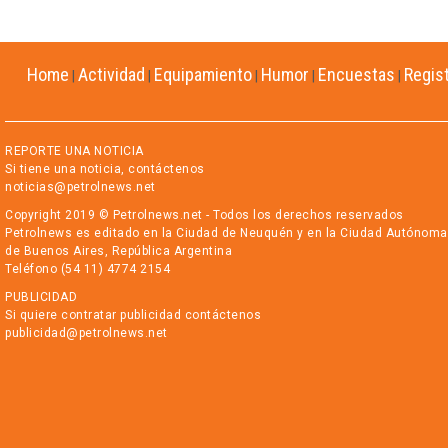
Home
Actividad
Equipamiento
Humor
Encuestas
Regis
|
|
|
|
|
REPORTE UNA NOTICIA
Si tiene una noticia, contáctenos
noticias@petrolnews.net
Copyright 2019 © Petrolnews.net - Todos los derechos reservados
Petrolnews es editado en la Ciudad de Neuquén y en la Ciudad Autónoma
de Buenos Aires, República Argentina
Teléfono (54 11) 4774 2154
PUBLICIDAD
Si quiere contratar publicidad contáctenos
publicidad@petrolnews.net